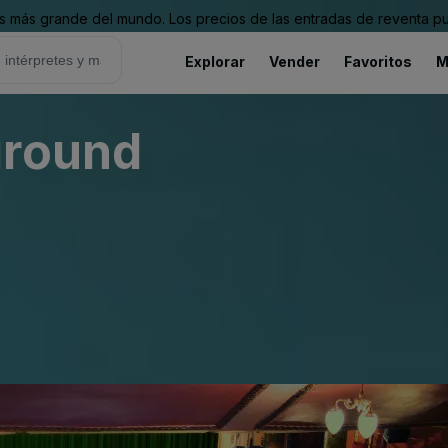
 más grande del mundo. Los precios de las entradas de reventa pu
Explorar
Vender
Favoritos
M
ground