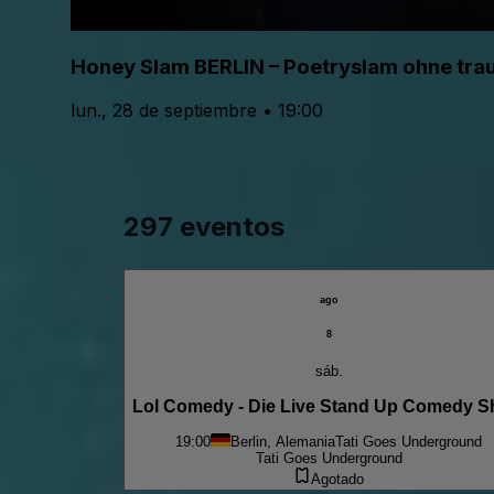
Honey Slam BERLIN – Poetryslam ohne trau
lun., 28 de septiembre • 19:00
297 eventos
ago
8
sáb.
Lol Comedy - Die Live Stand Up Comedy 
19:00
Berlin, Alemania
Tati Goes Underground
Tati Goes Underground
Agotado