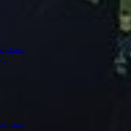
medy Show
ound
medy Show