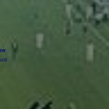
how
ound