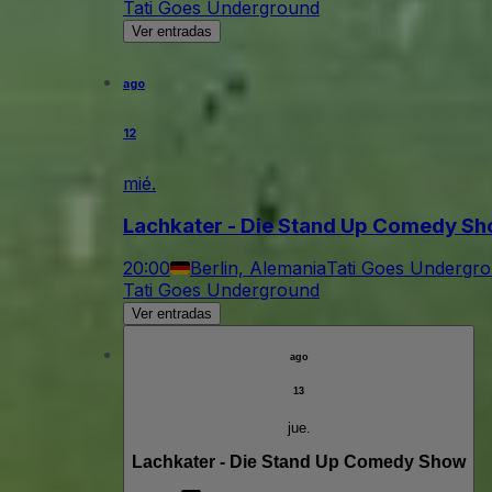
Tati Goes Underground
Ver entradas
ago
12
mié.
Lachkater - Die Stand Up Comedy S
20:00
Berlin, Alemania
Tati Goes Undergr
Tati Goes Underground
Ver entradas
ago
13
jue.
Lachkater - Die Stand Up Comedy Show