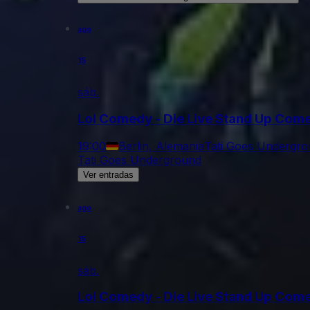
ago
15
sáb.
Lol Comedy - Die Live Stand Up Co
19:00
Berlin, Alemania
Tati Goes Undergr
Tati Goes Underground
Ver entradas
ago
15
sáb.
Lol Comedy - Die Live Stand Up Co