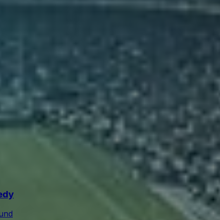
edy
ound