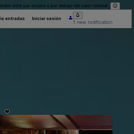
eden estar por encima o por debajo del valor nominal.
is entradas
Iniciar sesión
1 new notification