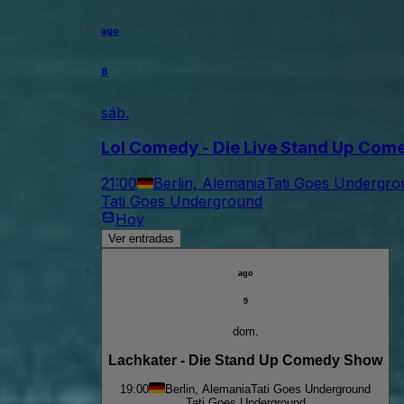
ago
8
sáb.
Lol Comedy - Die Live Stand Up Co
21:00
Berlin, Alemania
Tati Goes Undergro
Tati Goes Underground
Hoy
Ver entradas
ago
9
dom.
Lachkater - Die Stand Up Comedy Show
19:00
Berlin, Alemania
Tati Goes Underground
Tati Goes Underground