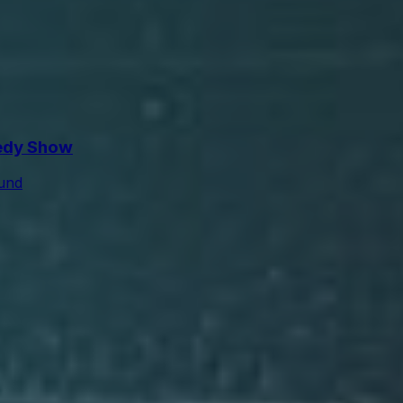
medy Show
und