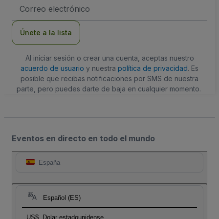
Dirección
de
correo
electrónico
Únete a la lista
Al iniciar sesión o crear una cuenta, aceptas nuestro
acuerdo de usuario
y nuestra
política de privacidad
. Es
posible que recibas notificaciones por SMS de nuestra
parte, pero puedes darte de baja en cualquier momento.
Eventos en directo en todo el mundo
España
Español (ES)
US$
Dolar estadounidense