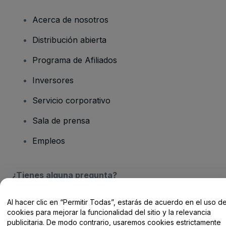
Acerca de nosotros
Distribución abierta
Programa de Afiliados
Inversores
Servicio corporativo
Sala de prensa
Empleos
¿Tienes alguna pregunta?
Centro de Ayuda / Contacto
Al hacer clic en “Permitir Todas”, estarás de acuerdo en el uso d
cookies para mejorar la funcionalidad del sitio y la relevancia
publicitaria. De modo contrario, usaremos cookies estrictamente