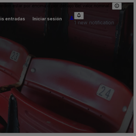
eden estar por encima o por debajo del valor nominal.
is entradas
Iniciar sesión
1 new notification