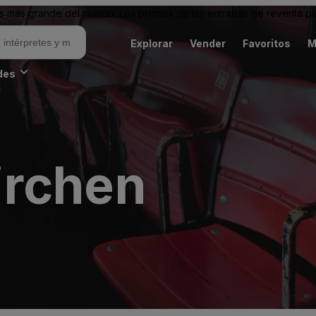
 más grande del mundo. Los precios de las entradas de reventa pu
Explorar
Vender
Favoritos
M
des
irchen