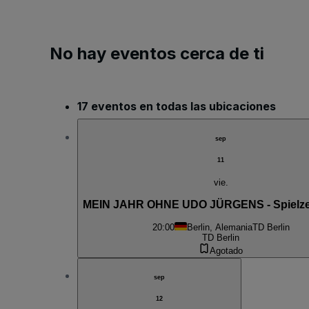
No hay eventos cerca de ti
17 eventos en todas las ubicaciones
sep
11
vie.
MEIN JAHR OHNE UDO JÜRGENS - Spielzei
20:00
Berlin, Alemania
TD Berlin
TD Berlin
Agotado
sep
12