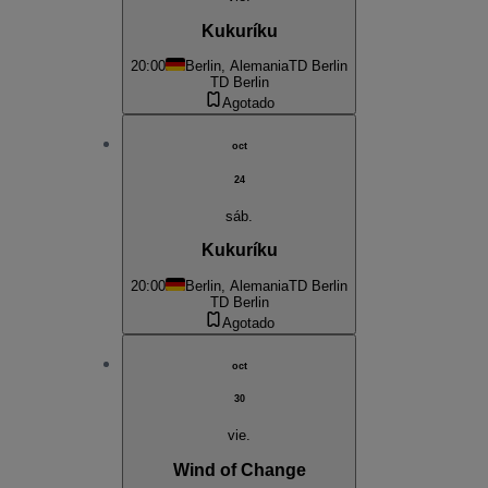
Kukuríku
20:00
Berlin, Alemania
TD Berlin
TD Berlin
Agotado
oct
24
sáb.
Kukuríku
20:00
Berlin, Alemania
TD Berlin
TD Berlin
Agotado
oct
30
vie.
Wind of Change