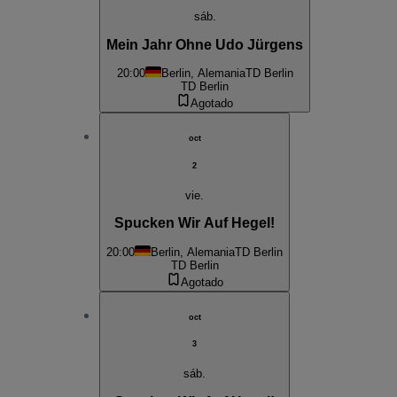
sáb.
Mein Jahr Ohne Udo Jürgens
20:00
Berlin, Alemania
TD Berlin
TD Berlin
Agotado
oct
2
vie.
Spucken Wir Auf Hegel!
20:00
Berlin, Alemania
TD Berlin
TD Berlin
Agotado
oct
3
sáb.