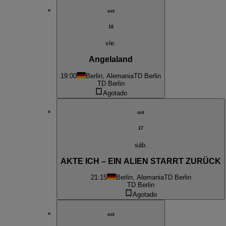
oct
16
vie.
Angelaland
19:00
Berlin, Alemania
TD Berlin
TD Berlin
Agotado
oct
17
sáb.
AKTE ICH – EIN ALIEN STARRT ZURÜCK
21:15
Berlin, Alemania
TD Berlin
TD Berlin
Agotado
oct