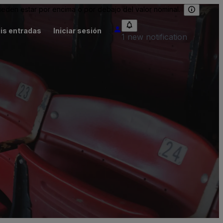
eden estar por encima o por debajo del valor nominal.
is entradas
Iniciar sesión
1 new notification