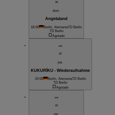
18
dom.
Angelaland
18:00
Berlin, Alemania
TD Berlin
TD Berlin
Agotado
oct
22
jue.
KUKURÍKU - Wiederaufnahme
20:00
Berlin, Alemania
TD Berlin
TD Berlin
Agotado
oct
23
vie.