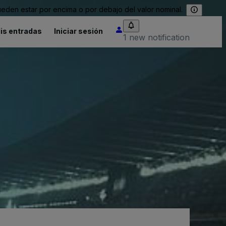
eden estar por encima o por debajo del valor nominal.
is entradas
Iniciar sesión
1 new notification