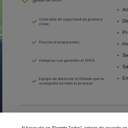
Ac
Controles de seguridad de primera
Di
clase
Pr
Precios transparentes
In
Se
Compras con garantía al 100%
Sa
Em
Equipo de Atención al Cliente que te
acompaña en todo el proceso
Derechos reservados © viagogo Entertainment Inc 2026
Datos
El uso de este sitio web constituye la aceptación de los
Términ
Al hacer clic en “Permitir Todas”, estarás de acuerdo en