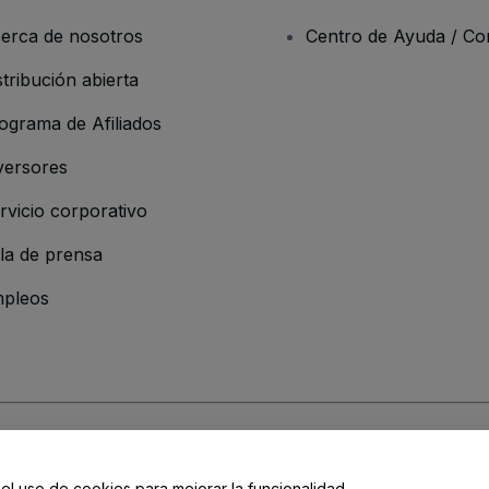
erca de nosotros
Centro de Ayuda / Co
stribución abierta
ograma de Afiliados
versores
rvicio corporativo
la de prensa
pleos
 de la Empresa
os y Condiciones
, de la
Política de Privacidad
, de la
Política de Cookies
y de
 el uso de cookies para mejorar la funcionalidad