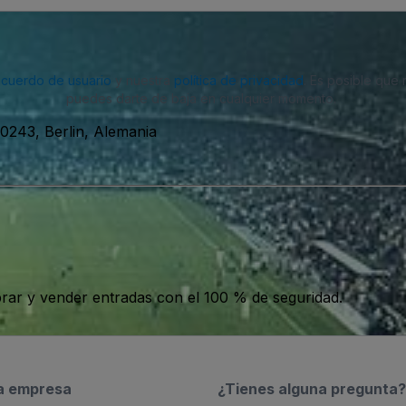
acuerdo de usuario
y nuestra
política de privacidad
. Es posible que
puedes darte de baja en cualquier momento.
10243, Berlin, Alemania
ar y vender entradas con el 100 % de seguridad.
a empresa
¿Tienes alguna pregunta?