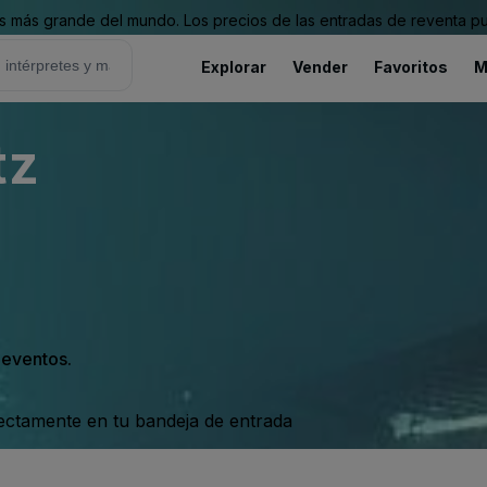
 más grande del mundo. Los precios de las entradas de reventa pu
Explorar
Vender
Favoritos
M
tz
s eventos.
rectamente en tu bandeja de entrada