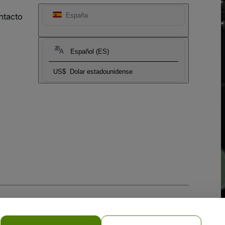
ntacto
España
Español (ES)
US$
Dolar estadounidense
 la
Política de Privacidad para Móviles