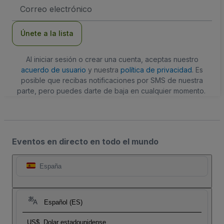
Dirección
de
correo
electrónico
Únete a la lista
Al iniciar sesión o crear una cuenta, aceptas nuestro
acuerdo de usuario
y nuestra
política de privacidad
. Es
posible que recibas notificaciones por SMS de nuestra
parte, pero puedes darte de baja en cualquier momento.
Eventos en directo en todo el mundo
España
Español (ES)
US$
Dolar estadounidense