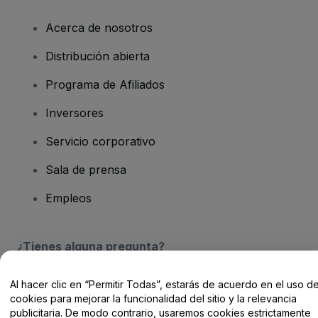
Acerca de nosotros
Distribución abierta
Programa de Afiliados
Inversores
Servicio corporativo
Sala de prensa
Empleos
¿Tienes alguna pregunta?
Centro de Ayuda / Contacto
Al hacer clic en “Permitir Todas”, estarás de acuerdo en el uso d
cookies para mejorar la funcionalidad del sitio y la relevancia
publicitaria. De modo contrario, usaremos cookies estrictamente