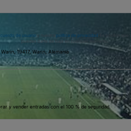
acuerdo de usuario
y nuestra
política de privacidad
. Es posible que
puedes darte de baja en cualquier momento.
 Warin, 19417, Warin, Alemania
ar y vender entradas con el 100 % de seguridad.