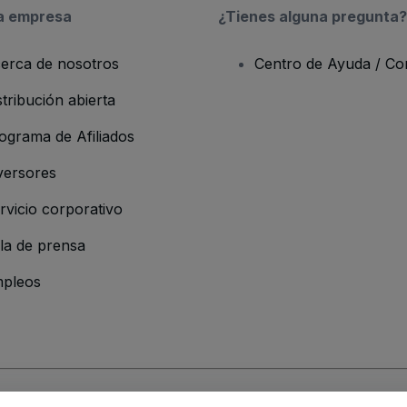
a empresa
¿Tienes alguna pregunta?
erca de nosotros
Centro de Ayuda / Co
stribución abierta
ograma de Afiliados
versores
rvicio corporativo
la de prensa
pleos