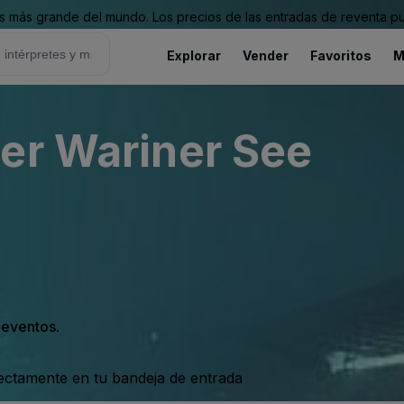
 más grande del mundo. Los precios de las entradas de reventa pu
Explorar
Vender
Favoritos
M
er Wariner See
s eventos.
rectamente en tu bandeja de entrada