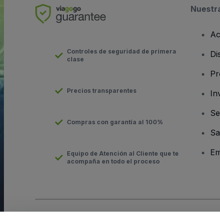
Nuestr
Ac
Controles de seguridad de primera
Di
clase
Pr
Precios transparentes
In
Se
Compras con garantía al 100%
Sa
Em
Equipo de Atención al Cliente que te
acompaña en todo el proceso