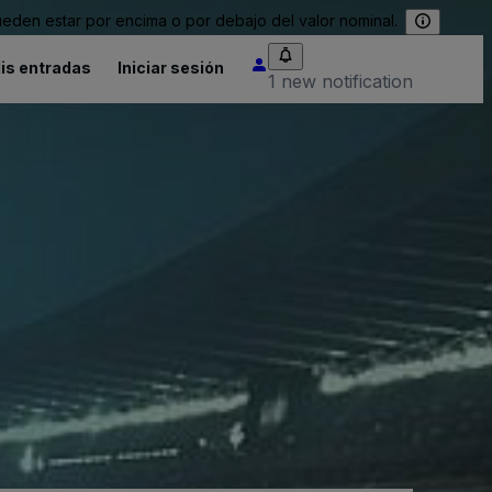
eden estar por encima o por debajo del valor nominal.
is entradas
Iniciar sesión
1 new notification