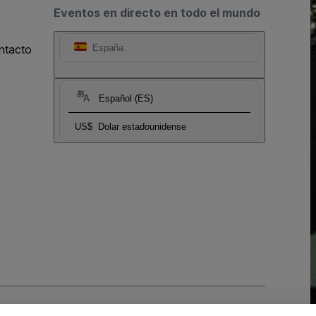
Eventos en directo en todo el mundo
ntacto
España
Español (ES)
US$
Dolar estadounidense