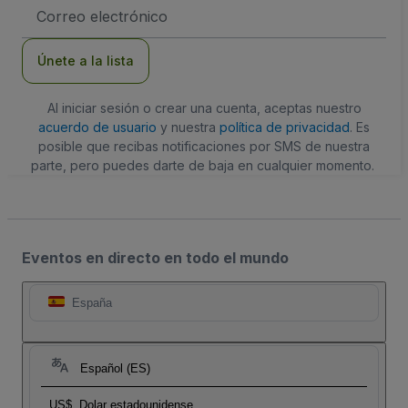
Dirección
de
correo
electrónico
Únete a la lista
Al iniciar sesión o crear una cuenta, aceptas nuestro
acuerdo de usuario
y nuestra
política de privacidad
. Es
posible que recibas notificaciones por SMS de nuestra
parte, pero puedes darte de baja en cualquier momento.
Eventos en directo en todo el mundo
España
Español (ES)
US$
Dolar estadounidense