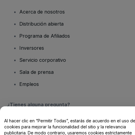
Acerca de nosotros
Distribución abierta
Programa de Afiliados
Inversores
Servicio corporativo
Sala de prensa
Empleos
¿Tienes alguna pregunta?
Centro de Ayuda / Contacto
Al hacer clic en “Permitir Todas”, estarás de acuerdo en el uso d
cookies para mejorar la funcionalidad del sitio y la relevancia
publicitaria. De modo contrario, usaremos cookies estrictamente