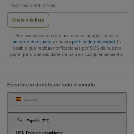
Dirección
de
correo
electrónico
Únete a la lista
Al iniciar sesión o crear una cuenta, aceptas nuestro
acuerdo de usuario
y nuestra
política de privacidad
. Es
posible que recibas notificaciones por SMS de nuestra
parte, pero puedes darte de baja en cualquier momento.
Eventos en directo en todo el mundo
España
Español (ES)
US$
Dolar estadounidense