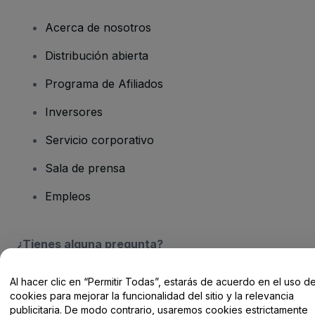
Acerca de nosotros
Distribución abierta
Programa de Afiliados
Inversores
Servicio corporativo
Sala de prensa
Empleos
¿Tienes alguna pregunta?
Centro de Ayuda / Contacto
Al hacer clic en “Permitir Todas”, estarás de acuerdo en el uso d
cookies para mejorar la funcionalidad del sitio y la relevancia
publicitaria. De modo contrario, usaremos cookies estrictamente