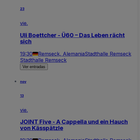
23
vie.
Uli Boettcher - Ü60 – Das Leben rächt
sich
19:30
Remseck, Alemania
Stadthalle Remseck
Stadthalle Remseck
Ver entradas
nov
13
vie.
JOINT Five - A Cappella und ein Hauch
von Kässpätzle