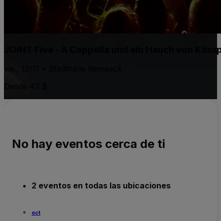
JOINT Five - A Cappella und ein Hauch von Käss
vie., 13/11 • Stadthalle Remseck
Desde 42 $
No hay eventos cerca de ti
2 eventos en todas las ubicaciones
oct