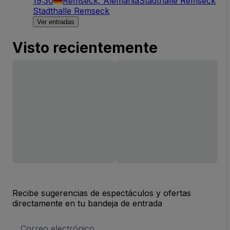
19:30
Remseck, Alemania
Stadthalle Remseck
Stadthalle Remseck
Ver entradas
Visto recientemente
Recibe sugerencias de espectáculos y ofertas
directamente en tu bandeja de entrada
Dirección