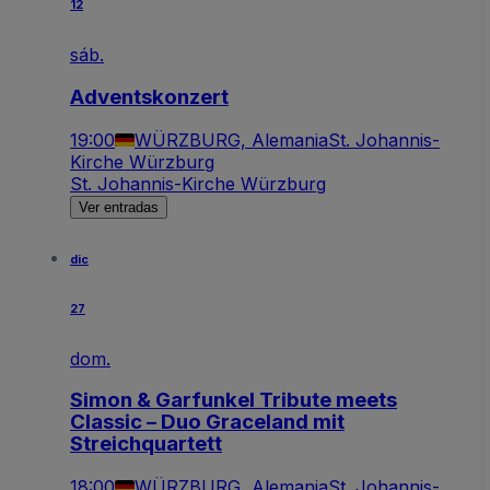
12
sáb.
Adventskonzert
19:00
WÜRZBURG, Alemania
St. Johannis-
Kirche Würzburg
St. Johannis-Kirche Würzburg
Ver entradas
dic
27
dom.
Simon & Garfunkel Tribute meets
Classic – Duo Graceland mit
Streichquartett
18:00
WÜRZBURG, Alemania
St. Johannis-