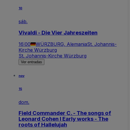
10
sáb.
Vivaldi - Die Vier Jahreszeiten
16:00
WÜRZBURG, Alemania
St. Johannis-
Kirche Würzburg
St. Johannis-Kirche Würzburg
Ver entradas
nov
15
dom.
Field Commander C. - The songs of
Leonard Cohen I Early works - The
roots of Hallelujah