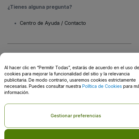
¿Tienes alguna pregunta?
Centro de Ayuda / Contacto
Derechos reservados © viagogo Entertainment Inc 2026
Datos de
la Empresa
Al hacer clic en “Permitir Todas”, estarás de acuerdo en el uso d
El uso de este sitio web constituye la aceptación de los
Términos y
cookies para mejorar la funcionalidad del sitio y la relevancia
Condiciones
, de la
Política de Privacidad
, de la
Política de Cookies
y de la
Política de Privacidad para Móviles
publicitaria. De modo contrario, usaremos cookies estrictamente
No compartir mi información personal ni tus opciones de
necesarias. Puedes consultar nuestra
Política de Cookies
para m
privacidad
información.
Gestionar preferencias