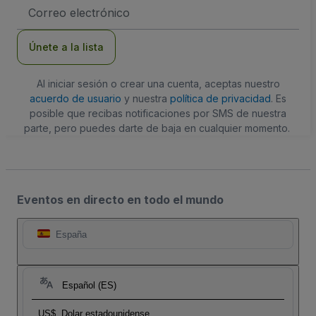
Dirección
de
correo
electrónico
Únete a la lista
Al iniciar sesión o crear una cuenta, aceptas nuestro
acuerdo de usuario
y nuestra
política de privacidad
. Es
posible que recibas notificaciones por SMS de nuestra
parte, pero puedes darte de baja en cualquier momento.
Eventos en directo en todo el mundo
España
Español (ES)
US$
Dolar estadounidense