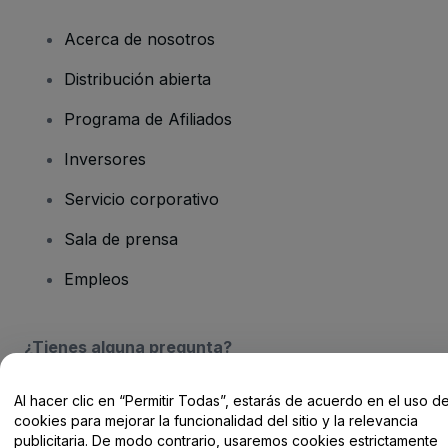
Acerca de nosotros
Distribución abierta
Programa de Afiliados
Inversores
Servicio corporativo
Sala de prensa
Empleos
¿Tienes alguna pregunta?
Centro de Ayuda / Contacto
Al hacer clic en “Permitir Todas”, estarás de acuerdo en el uso d
cookies para mejorar la funcionalidad del sitio y la relevancia
publicitaria. De modo contrario, usaremos cookies estrictamente