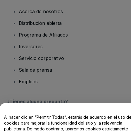
Acerca de nosotros
Distribución abierta
Programa de Afiliados
Inversores
Servicio corporativo
Sala de prensa
Empleos
¿Tienes alguna pregunta?
Centro de Ayuda / Contacto
Al hacer clic en “Permitir Todas”, estarás de acuerdo en el uso d
cookies para mejorar la funcionalidad del sitio y la relevancia
publicitaria. De modo contrario, usaremos cookies estrictamente