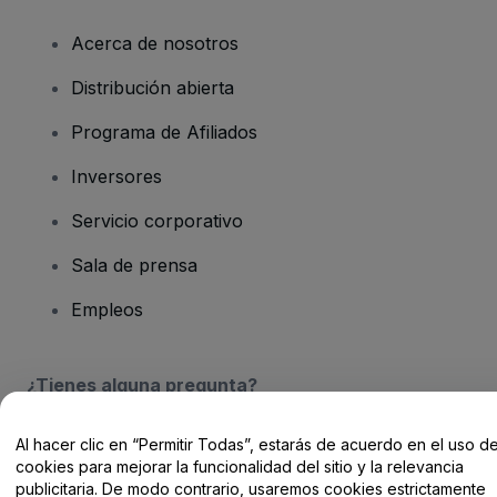
Acerca de nosotros
Distribución abierta
Programa de Afiliados
Inversores
Servicio corporativo
Sala de prensa
Empleos
¿Tienes alguna pregunta?
Centro de Ayuda / Contacto
Al hacer clic en “Permitir Todas”, estarás de acuerdo en el uso d
cookies para mejorar la funcionalidad del sitio y la relevancia
publicitaria. De modo contrario, usaremos cookies estrictamente