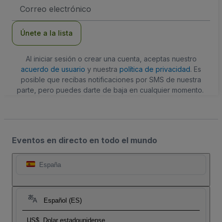
Dirección
de
correo
electrónico
Únete a la lista
Al iniciar sesión o crear una cuenta, aceptas nuestro
acuerdo de usuario
y nuestra
política de privacidad
. Es
posible que recibas notificaciones por SMS de nuestra
parte, pero puedes darte de baja en cualquier momento.
Eventos en directo en todo el mundo
España
Español (ES)
US$
Dolar estadounidense