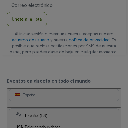
Dirección
de
correo
electrónico
Únete a la lista
Al iniciar sesión o crear una cuenta, aceptas nuestro
acuerdo de usuario
y nuestra
política de privacidad
. Es
posible que recibas notificaciones por SMS de nuestra
parte, pero puedes darte de baja en cualquier momento.
Eventos en directo en todo el mundo
España
Español (ES)
US$
Dolar estadounidense