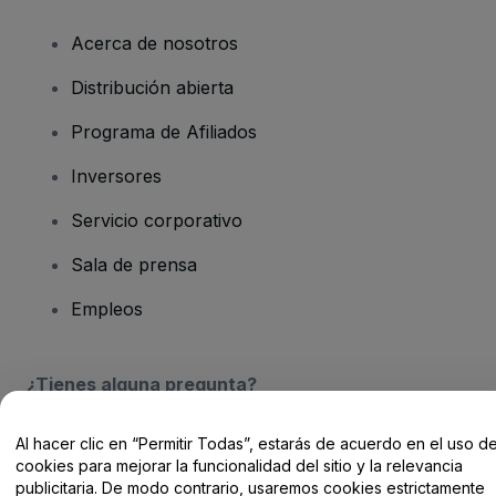
Acerca de nosotros
Distribución abierta
Programa de Afiliados
Inversores
Servicio corporativo
Sala de prensa
Empleos
¿Tienes alguna pregunta?
Centro de Ayuda / Contacto
Al hacer clic en “Permitir Todas”, estarás de acuerdo en el uso d
cookies para mejorar la funcionalidad del sitio y la relevancia
publicitaria. De modo contrario, usaremos cookies estrictamente