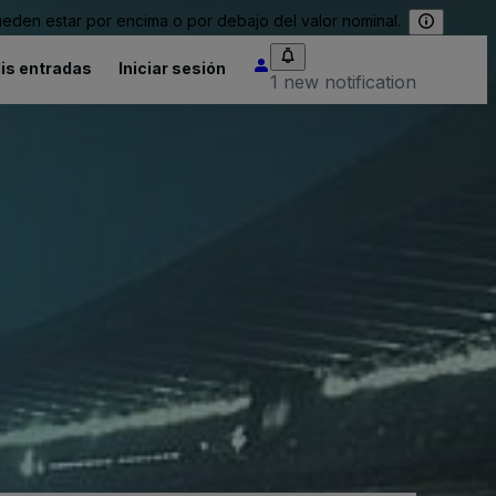
eden estar por encima o por debajo del valor nominal.
is entradas
Iniciar sesión
1 new notification