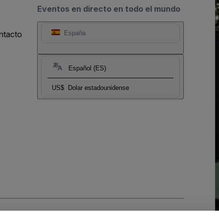
Eventos en directo en todo el mundo
ntacto
España
Español (ES)
US$
Dolar estadounidense