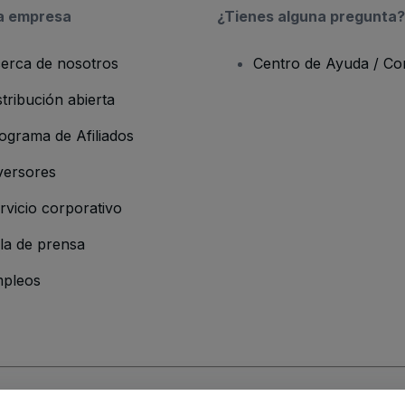
a empresa
¿Tienes alguna pregunta?
erca de nosotros
Centro de Ayuda / Co
stribución abierta
ograma de Afiliados
versores
rvicio corporativo
la de prensa
pleos