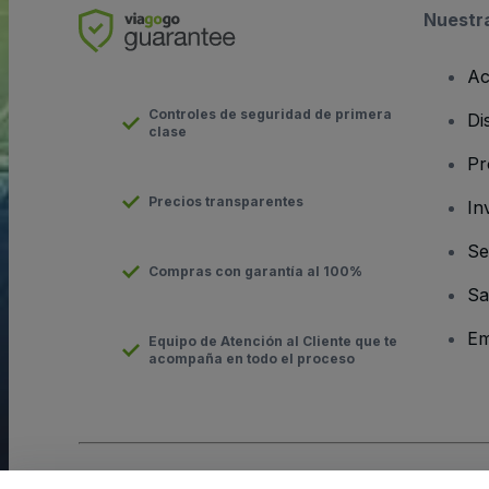
Nuestr
Ac
Controles de seguridad de primera
Di
clase
Pr
Precios transparentes
In
Se
Compras con garantía al 100%
Sa
Em
Equipo de Atención al Cliente que te
acompaña en todo el proceso