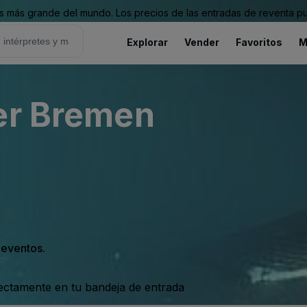
 más grande del mundo. Los precios de las entradas de reventa pu
Explorar
Vender
Favoritos
M
er Bremen
s eventos.
rectamente en tu bandeja de entrada