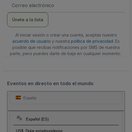
Dirección
de
correo
electrónico
Únete a la lista
Al iniciar sesión o crear una cuenta, aceptas nuestro
acuerdo de usuario
y nuestra
política de privacidad
. Es
posible que recibas notificaciones por SMS de nuestra
parte, pero puedes darte de baja en cualquier momento.
Eventos en directo en todo el mundo
España
Español (ES)
US$
Dolar estadounidense