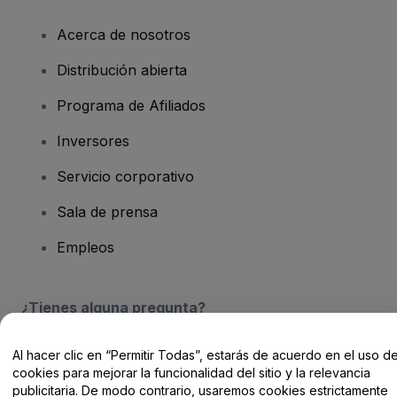
Acerca de nosotros
Distribución abierta
Programa de Afiliados
Inversores
Servicio corporativo
Sala de prensa
Empleos
¿Tienes alguna pregunta?
Centro de Ayuda / Contacto
Al hacer clic en “Permitir Todas”, estarás de acuerdo en el uso d
cookies para mejorar la funcionalidad del sitio y la relevancia
publicitaria. De modo contrario, usaremos cookies estrictamente