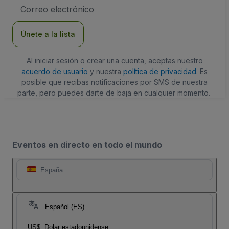
Dirección
de
correo
electrónico
Únete a la lista
Al iniciar sesión o crear una cuenta, aceptas nuestro
acuerdo de usuario
y nuestra
política de privacidad
. Es
posible que recibas notificaciones por SMS de nuestra
parte, pero puedes darte de baja en cualquier momento.
Eventos en directo en todo el mundo
España
Español (ES)
US$
Dolar estadounidense