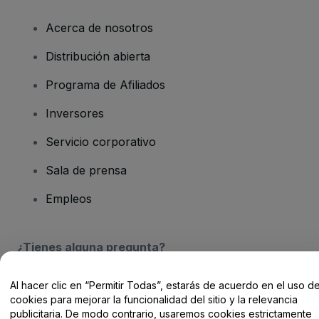
Acerca de nosotros
Distribución abierta
Programa de Afiliados
Inversores
Servicio corporativo
Sala de prensa
Empleos
¿Tienes alguna pregunta?
Centro de Ayuda / Contacto
Al hacer clic en “Permitir Todas”, estarás de acuerdo en el uso d
cookies para mejorar la funcionalidad del sitio y la relevancia
publicitaria. De modo contrario, usaremos cookies estrictamente