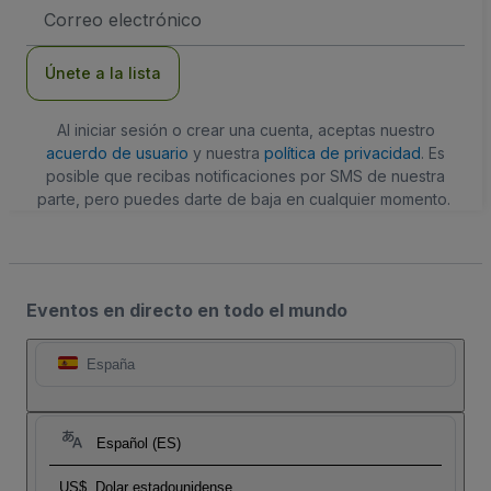
Dirección
de
correo
electrónico
Únete a la lista
Al iniciar sesión o crear una cuenta, aceptas nuestro
acuerdo de usuario
y nuestra
política de privacidad
. Es
posible que recibas notificaciones por SMS de nuestra
parte, pero puedes darte de baja en cualquier momento.
Eventos en directo en todo el mundo
España
Español (ES)
US$
Dolar estadounidense