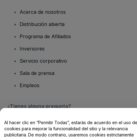
Acerca de nosotros
Distribución abierta
Programa de Afiliados
Inversores
Servicio corporativo
Sala de prensa
Empleos
¿Tienes alguna pregunta?
Centro de Ayuda / Contacto
Al hacer clic en “Permitir Todas”, estarás de acuerdo en el uso d
cookies para mejorar la funcionalidad del sitio y la relevancia
publicitaria. De modo contrario, usaremos cookies estrictamente