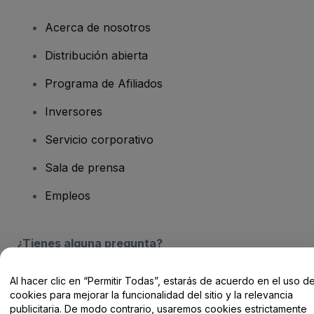
Acerca de nosotros
Distribución abierta
Programa de Afiliados
Inversores
Servicio corporativo
Sala de prensa
Empleos
¿Tienes alguna pregunta?
Centro de Ayuda / Contacto
Al hacer clic en “Permitir Todas”, estarás de acuerdo en el uso d
cookies para mejorar la funcionalidad del sitio y la relevancia
publicitaria. De modo contrario, usaremos cookies estrictamente