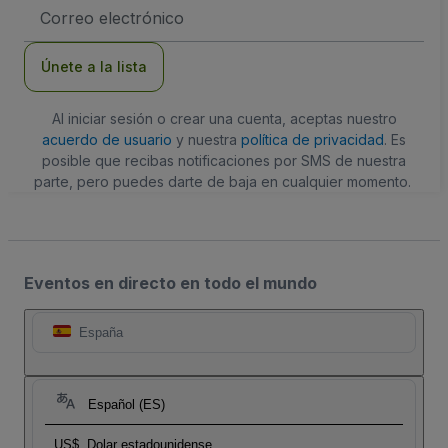
Dirección
de
correo
electrónico
Únete a la lista
Al iniciar sesión o crear una cuenta, aceptas nuestro
acuerdo de usuario
y nuestra
política de privacidad
. Es
posible que recibas notificaciones por SMS de nuestra
parte, pero puedes darte de baja en cualquier momento.
Eventos en directo en todo el mundo
España
Español (ES)
US$
Dolar estadounidense