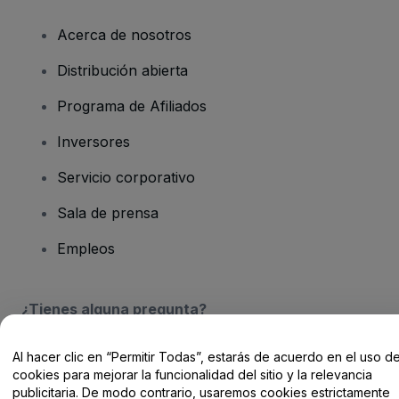
Acerca de nosotros
Distribución abierta
Programa de Afiliados
Inversores
Servicio corporativo
Sala de prensa
Empleos
¿Tienes alguna pregunta?
Centro de Ayuda / Contacto
Al hacer clic en “Permitir Todas”, estarás de acuerdo en el uso d
cookies para mejorar la funcionalidad del sitio y la relevancia
publicitaria. De modo contrario, usaremos cookies estrictamente