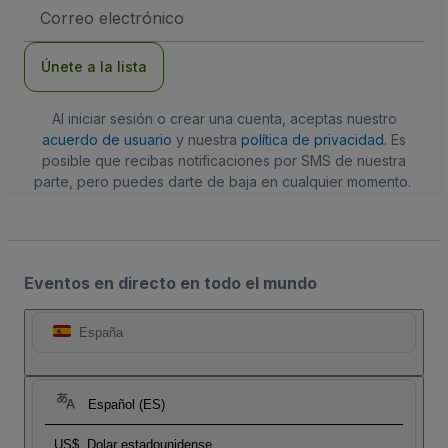
Dirección
de
correo
electrónico
Únete a la lista
Al iniciar sesión o crear una cuenta, aceptas nuestro
acuerdo de usuario
y nuestra
política de privacidad
. Es
posible que recibas notificaciones por SMS de nuestra
parte, pero puedes darte de baja en cualquier momento.
Eventos en directo en todo el mundo
España
Español (ES)
US$
Dolar estadounidense