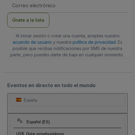
Dirección
de
correo
electrónico
Únete a la lista
Al iniciar sesión o crear una cuenta, aceptas nuestro
acuerdo de usuario
y nuestra
política de privacidad
. Es
posible que recibas notificaciones por SMS de nuestra
parte, pero puedes darte de baja en cualquier momento.
Eventos en directo en todo el mundo
España
Español (ES)
US$
Dolar estadounidense