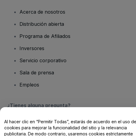
Acerca de nosotros
Distribución abierta
Programa de Afiliados
Inversores
Servicio corporativo
Sala de prensa
Empleos
¿Tienes alguna pregunta?
Centro de Ayuda / Contacto
Al hacer clic en “Permitir Todas”, estarás de acuerdo en el uso d
cookies para mejorar la funcionalidad del sitio y la relevancia
publicitaria. De modo contrario, usaremos cookies estrictamente