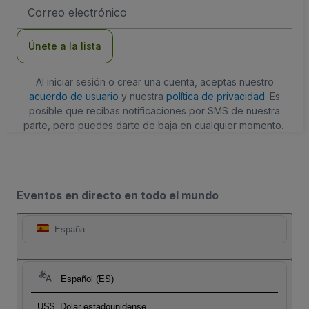
Dirección
de
correo
electrónico
Únete a la lista
Al iniciar sesión o crear una cuenta, aceptas nuestro
acuerdo de usuario
y nuestra
política de privacidad
. Es
posible que recibas notificaciones por SMS de nuestra
parte, pero puedes darte de baja en cualquier momento.
Eventos en directo en todo el mundo
España
Español (ES)
US$
Dolar estadounidense