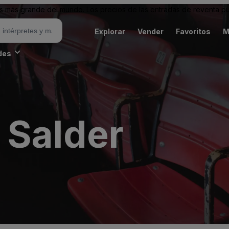
 más grande del mundo. Los precios de las entradas de reventa pu
Explorar
Vender
Favoritos
M
des
 Salder