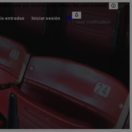
eden estar por encima o por debajo del valor nominal.
is entradas
Iniciar sesión
1 new notification