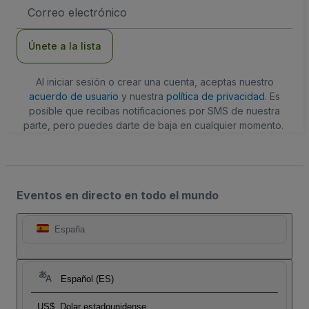
Dirección
de
correo
electrónico
Únete a la lista
Al iniciar sesión o crear una cuenta, aceptas nuestro
acuerdo de usuario
y nuestra
política de privacidad
. Es
posible que recibas notificaciones por SMS de nuestra
parte, pero puedes darte de baja en cualquier momento.
Eventos en directo en todo el mundo
España
Español (ES)
US$
Dolar estadounidense