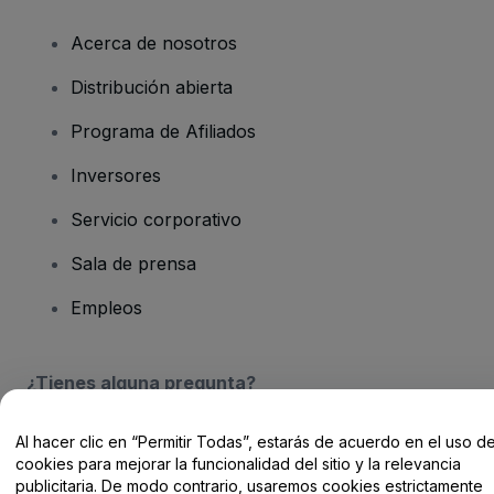
Acerca de nosotros
Distribución abierta
Programa de Afiliados
Inversores
Servicio corporativo
Sala de prensa
Empleos
¿Tienes alguna pregunta?
Centro de Ayuda / Contacto
Al hacer clic en “Permitir Todas”, estarás de acuerdo en el uso d
cookies para mejorar la funcionalidad del sitio y la relevancia
publicitaria. De modo contrario, usaremos cookies estrictamente