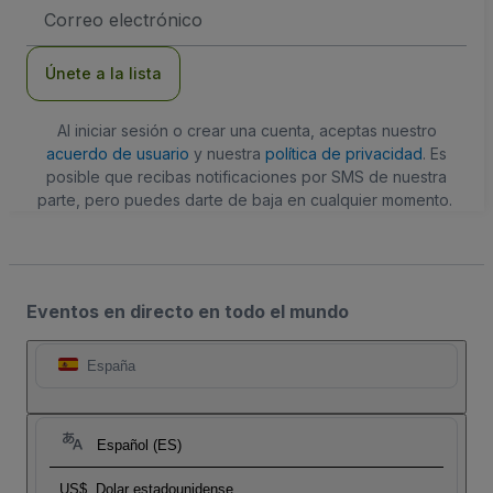
Dirección
de
correo
electrónico
Únete a la lista
Al iniciar sesión o crear una cuenta, aceptas nuestro
acuerdo de usuario
y nuestra
política de privacidad
. Es
posible que recibas notificaciones por SMS de nuestra
parte, pero puedes darte de baja en cualquier momento.
Eventos en directo en todo el mundo
España
Español (ES)
US$
Dolar estadounidense