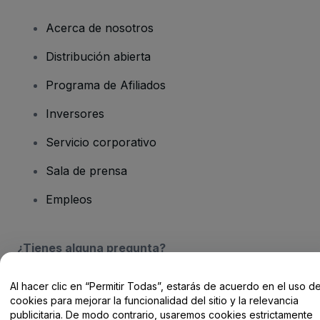
Acerca de nosotros
Distribución abierta
Programa de Afiliados
Inversores
Servicio corporativo
Sala de prensa
Empleos
¿Tienes alguna pregunta?
Centro de Ayuda / Contacto
Al hacer clic en “Permitir Todas”, estarás de acuerdo en el uso d
cookies para mejorar la funcionalidad del sitio y la relevancia
publicitaria. De modo contrario, usaremos cookies estrictamente