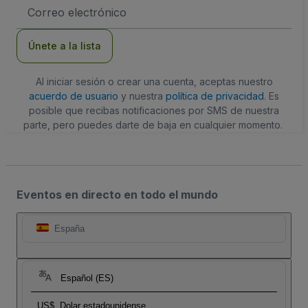
Dirección
de
correo
electrónico
Únete a la lista
Al iniciar sesión o crear una cuenta, aceptas nuestro
acuerdo de usuario
y nuestra
política de privacidad
. Es
posible que recibas notificaciones por SMS de nuestra
parte, pero puedes darte de baja en cualquier momento.
Eventos en directo en todo el mundo
España
Español (ES)
US$
Dolar estadounidense