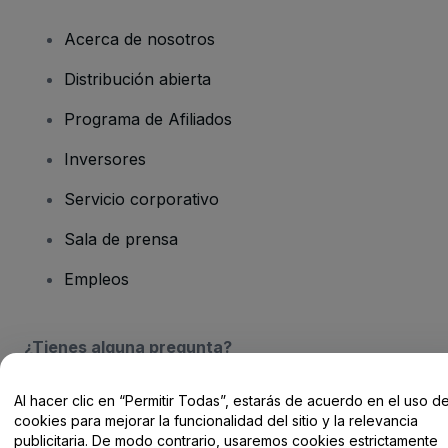
Acerca de nosotros
Distribución abierta
Programa de Afiliados
Inversores
Servicio corporativo
Sala de prensa
Empleos
¿Tienes alguna pregunta?
Centro de Ayuda / Contacto
Al hacer clic en “Permitir Todas”, estarás de acuerdo en el uso d
cookies para mejorar la funcionalidad del sitio y la relevancia
publicitaria. De modo contrario, usaremos cookies estrictamente