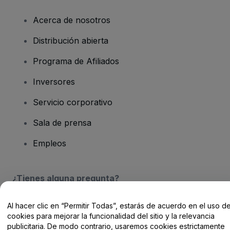
Acerca de nosotros
Distribución abierta
Programa de Afiliados
Inversores
Servicio corporativo
Sala de prensa
Empleos
¿Tienes alguna pregunta?
Centro de Ayuda / Contacto
Al hacer clic en “Permitir Todas”, estarás de acuerdo en el uso d
cookies para mejorar la funcionalidad del sitio y la relevancia
publicitaria. De modo contrario, usaremos cookies estrictamente