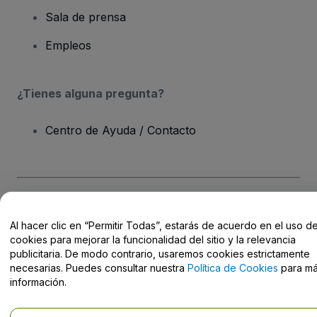
Sala de prensa
Empleos
¿Tienes alguna pregunta?
Centro de Ayuda / Contacto
Derechos reservados © viagogo Entertainment Inc 2026
Datos de
la Empresa
Al hacer clic en “Permitir Todas”, estarás de acuerdo en el uso d
El uso de este sitio web constituye la aceptación de los
Términos y
cookies para mejorar la funcionalidad del sitio y la relevancia
Condiciones
, de la
Política de Privacidad
, de la
Política de Cookies
publicitaria. De modo contrario, usaremos cookies estrictamente
y de la
Política de Privacidad para Móviles
necesarias. Puedes consultar nuestra
Política de Cookies
para m
No compartir mi información personal ni tus opciones de
información.
privacidad