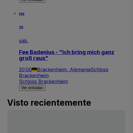
feb
20
sáb.
Fee Badenius - "Ich bring mich ganz
groß raus"
20:00
Brackenheim, Alemania
Schloss
Brackenheim
Schloss Brackenheim
Ver entradas
Visto recientemente