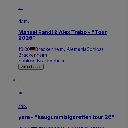
20
dom.
Manuel Randi & Alex Trebo - "Tour
2026"
19:00
Brackenheim, Alemania
Schloss
Brackenheim
Schloss Brackenheim
Ver entradas
oct
10
sáb.
yara - "kaugummizigaretten tour 26"