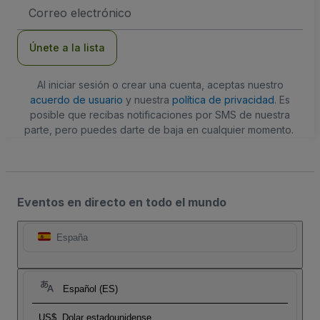
Dirección
de
correo
electrónico
Únete a la lista
Al iniciar sesión o crear una cuenta, aceptas nuestro
acuerdo de usuario
y nuestra
política de privacidad
. Es
posible que recibas notificaciones por SMS de nuestra
parte, pero puedes darte de baja en cualquier momento.
Eventos en directo en todo el mundo
España
Español (ES)
US$
Dolar estadounidense