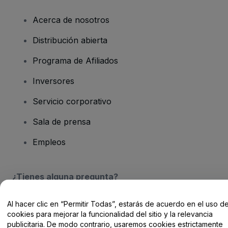
Acerca de nosotros
Distribución abierta
Programa de Afiliados
Inversores
Servicio corporativo
Sala de prensa
Empleos
¿Tienes alguna pregunta?
Centro de Ayuda / Contacto
Al hacer clic en “Permitir Todas”, estarás de acuerdo en el uso d
cookies para mejorar la funcionalidad del sitio y la relevancia
publicitaria. De modo contrario, usaremos cookies estrictamente