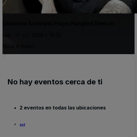
Düschda Schirenc Plays Pungent Stench
sáb., 17 oct. 2026 • 19:30
Rock It Aalen
No hay eventos cerca de ti
2 eventos en todas las ubicaciones
oct