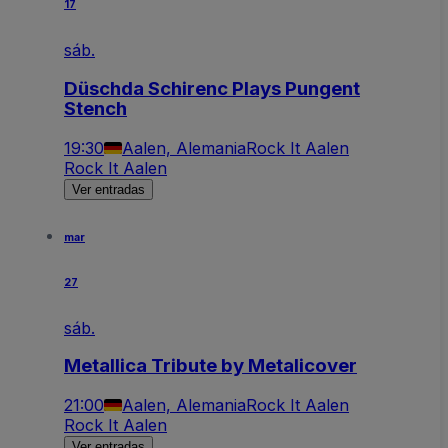
17
sáb.
Düschda Schirenc Plays Pungent
Stench
19:30
Aalen, Alemania
Rock It Aalen
Rock It Aalen
Ver entradas
mar
27
sáb.
Metallica Tribute by Metalicover
21:00
Aalen, Alemania
Rock It Aalen
Rock It Aalen
Ver entradas