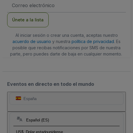
Dirección
de
correo
electrónico
Únete a la lista
Al iniciar sesión o crear una cuenta, aceptas nuestro
acuerdo de usuario
y nuestra
política de privacidad
. Es
posible que recibas notificaciones por SMS de nuestra
parte, pero puedes darte de baja en cualquier momento.
Eventos en directo en todo el mundo
España
Español (ES)
US$
Dolar estadounidense