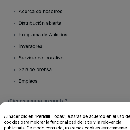
Acerca de nosotros
Distribución abierta
Programa de Afiliados
Inversores
Servicio corporativo
Sala de prensa
Empleos
¿Tienes alguna pregunta?
Centro de Ayuda / Contacto
Al hacer clic en “Permitir Todas”, estarás de acuerdo en el uso d
cookies para mejorar la funcionalidad del sitio y la relevancia
publicitaria. De modo contrario, usaremos cookies estrictamente