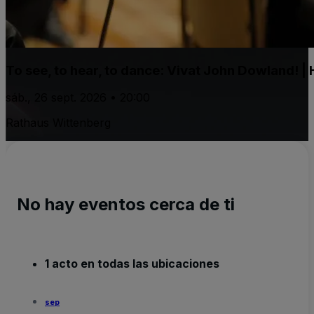
To see, to hear, to dance: Vivat John Dowland! | 
sáb., 26 sept. 2026 • 20:00
Rathaus Wittenberg
No hay eventos cerca de ti
1 acto en todas las ubicaciones
sep