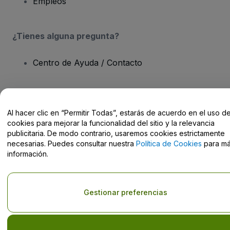
Empleos
¿Tienes alguna pregunta?
Centro de Ayuda / Contacto
Al hacer clic en “Permitir Todas”, estarás de acuerdo en el uso d
Derechos reservados © viagogo Entertainment Inc 2026
Datos de
cookies para mejorar la funcionalidad del sitio y la relevancia
la Empresa
publicitaria. De modo contrario, usaremos cookies estrictamente
El uso de este sitio web constituye la aceptación de los
Términos y
necesarias. Puedes consultar nuestra
Política de Cookies
para m
Condiciones
, de la
Política de Privacidad
, de la
Política de Cookies
información.
y de la
Política de Privacidad para Móviles
No compartir mi información personal ni tus opciones de
privacidad
Gestionar preferencias