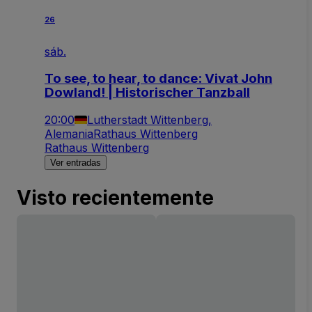
26
sáb.
To see, to hear, to dance: Vivat John
Dowland! | Historischer Tanzball
20:00
Lutherstadt Wittenberg,
Alemania
Rathaus Wittenberg
Rathaus Wittenberg
Ver entradas
Visto recientemente