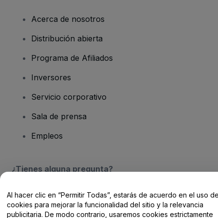
Acerca de nosotros
Distribución abierta
Programa de Afiliados
Inversores
Servicio corporativo
Sala de prensa
Empleos
¿Tienes alguna pregunta?
Centro de Ayuda / Contacto
Al hacer clic en “Permitir Todas”, estarás de acuerdo en el uso d
cookies para mejorar la funcionalidad del sitio y la relevancia
publicitaria. De modo contrario, usaremos cookies estrictamente