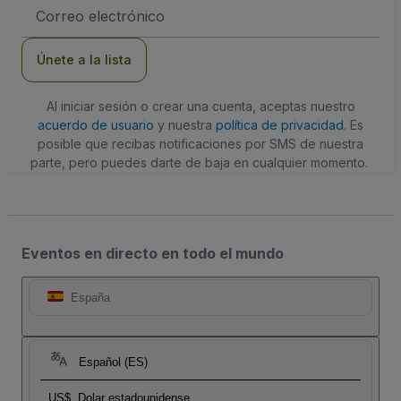
Dirección
de
correo
electrónico
Únete a la lista
Al iniciar sesión o crear una cuenta, aceptas nuestro
acuerdo de usuario
y nuestra
política de privacidad
. Es
posible que recibas notificaciones por SMS de nuestra
parte, pero puedes darte de baja en cualquier momento.
Eventos en directo en todo el mundo
España
Español (ES)
US$
Dolar estadounidense