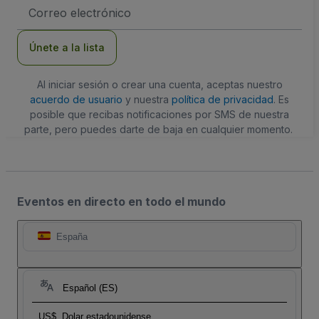
Dirección
de
correo
electrónico
Únete a la lista
Al iniciar sesión o crear una cuenta, aceptas nuestro
acuerdo de usuario
y nuestra
política de privacidad
. Es
posible que recibas notificaciones por SMS de nuestra
parte, pero puedes darte de baja en cualquier momento.
Eventos en directo en todo el mundo
España
Español (ES)
US$
Dolar estadounidense