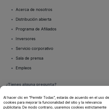
Acerca de nosotros
Distribución abierta
Programa de Afiliados
Inversores
Servicio corporativo
Sala de prensa
Empleos
¿Tienes alguna pregunta?
Centro de Ayuda / Contacto
Al hacer clic en “Permitir Todas”, estarás de acuerdo en el uso d
cookies para mejorar la funcionalidad del sitio y la relevancia
publicitaria. De modo contrario, usaremos cookies estrictamente