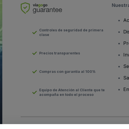
Nuestr
Ac
Controles de seguridad de primera
Di
clase
Pr
Precios transparentes
In
Se
Compras con garantía al 100%
Sa
Em
Equipo de Atención al Cliente que te
acompaña en todo el proceso