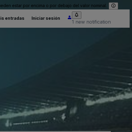
eden estar por encima o por debajo del valor nominal.
is entradas
Iniciar sesión
1 new notification