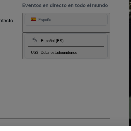
Eventos en directo en todo el mundo
ntacto
España
Español (ES)
US$
Dolar estadounidense