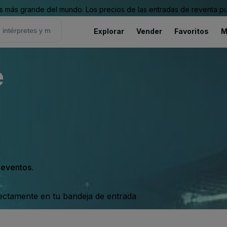
 más grande del mundo. Los precios de las entradas de reventa pu
Explorar
Vender
Favoritos
M
e
s eventos.
rectamente en tu bandeja de entrada