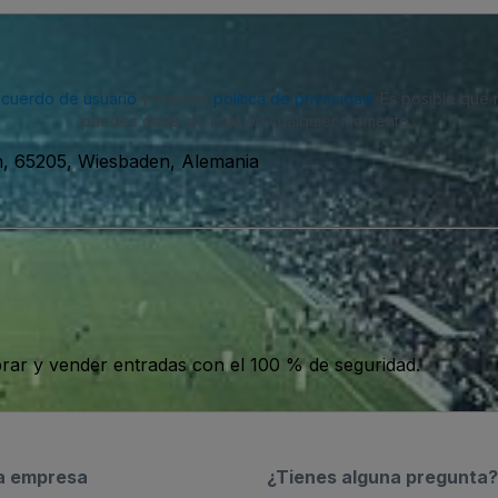
acuerdo de usuario
y nuestra
política de privacidad
. Es posible que
puedes darte de baja en cualquier momento.
en, 65205, Wiesbaden, Alemania
ar y vender entradas con el 100 % de seguridad.
a empresa
¿Tienes alguna pregunta?