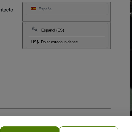
ntacto
España
Español (ES)
US$
Dolar estadounidense
 la
Política de Privacidad para Móviles