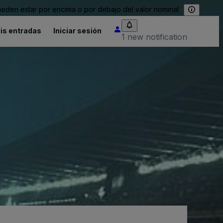
eden estar por encima o por debajo del valor nominal.
is entradas
Iniciar sesión
1 new notification