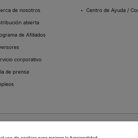
erca de nosotros
Centro de Ayuda / Co
stribución abierta
ograma de Afiliados
versores
rvicio corporativo
la de prensa
pleos
 de la Empresa
os y Condiciones
, de la
Política de Privacidad
, de la
Política de Cookies
y de
 el uso de cookies para mejorar la funcionalidad