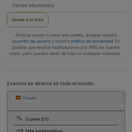
Dirección
de
correo
electrónico
Únete a la lista
Al iniciar sesión o crear una cuenta, aceptas nuestro
acuerdo de usuario
y nuestra
política de privacidad
. Es
posible que recibas notificaciones por SMS de nuestra
parte, pero puedes darte de baja en cualquier momento.
Eventos en directo en todo el mundo
España
Español (ES)
US$
Dolar estadounidense