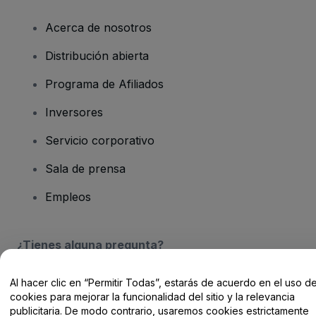
Acerca de nosotros
Distribución abierta
Programa de Afiliados
Inversores
Servicio corporativo
Sala de prensa
Empleos
¿Tienes alguna pregunta?
Centro de Ayuda / Contacto
Al hacer clic en “Permitir Todas”, estarás de acuerdo en el uso d
cookies para mejorar la funcionalidad del sitio y la relevancia
publicitaria. De modo contrario, usaremos cookies estrictamente