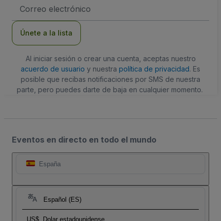
Dirección
de
correo
electrónico
Únete a la lista
Al iniciar sesión o crear una cuenta, aceptas nuestro
acuerdo de usuario
y nuestra
política de privacidad
. Es
posible que recibas notificaciones por SMS de nuestra
parte, pero puedes darte de baja en cualquier momento.
Eventos en directo en todo el mundo
España
Español (ES)
US$
Dolar estadounidense