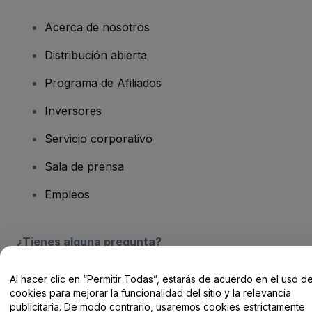
Acerca de nosotros
Distribución abierta
Programa de Afiliados
Inversores
Servicio corporativo
Sala de prensa
Empleos
¿Tienes alguna pregunta?
Centro de Ayuda / Contacto
Al hacer clic en “Permitir Todas”, estarás de acuerdo en el uso d
cookies para mejorar la funcionalidad del sitio y la relevancia
publicitaria. De modo contrario, usaremos cookies estrictamente