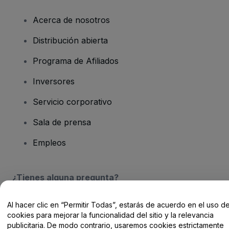
Acerca de nosotros
Distribución abierta
Programa de Afiliados
Inversores
Servicio corporativo
Sala de prensa
Empleos
¿Tienes alguna pregunta?
Centro de Ayuda / Contacto
Al hacer clic en “Permitir Todas”, estarás de acuerdo en el uso d
cookies para mejorar la funcionalidad del sitio y la relevancia
publicitaria. De modo contrario, usaremos cookies estrictamente