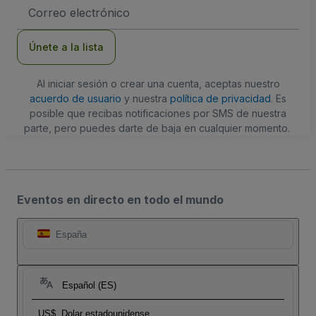
Dirección
de
correo
electrónico
Únete a la lista
Al iniciar sesión o crear una cuenta, aceptas nuestro
acuerdo de usuario
y nuestra
política de privacidad
. Es
posible que recibas notificaciones por SMS de nuestra
parte, pero puedes darte de baja en cualquier momento.
Eventos en directo en todo el mundo
España
Español (ES)
US$
Dolar estadounidense