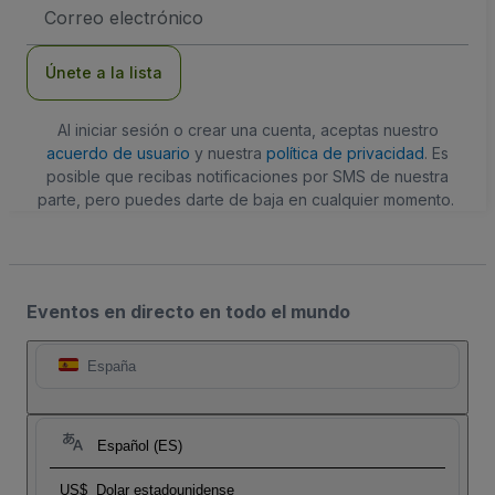
Dirección
de
correo
electrónico
Únete a la lista
Al iniciar sesión o crear una cuenta, aceptas nuestro
acuerdo de usuario
y nuestra
política de privacidad
. Es
posible que recibas notificaciones por SMS de nuestra
parte, pero puedes darte de baja en cualquier momento.
Eventos en directo en todo el mundo
España
Español (ES)
US$
Dolar estadounidense