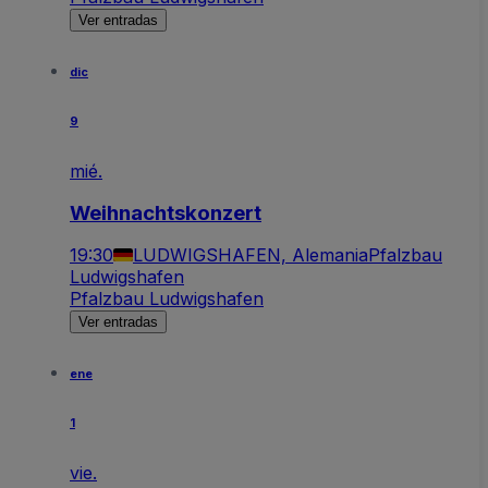
Ver entradas
dic
9
mié.
Weihnachtskonzert
19:30
LUDWIGSHAFEN, Alemania
Pfalzbau
Ludwigshafen
Pfalzbau Ludwigshafen
Ver entradas
ene
1
vie.