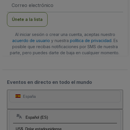
Dirección
de
correo
electrónico
Únete a la lista
Al iniciar sesión o crear una cuenta, aceptas nuestro
acuerdo de usuario
y nuestra
política de privacidad
. Es
posible que recibas notificaciones por SMS de nuestra
parte, pero puedes darte de baja en cualquier momento.
Eventos en directo en todo el mundo
España
Español (ES)
US$
Dolar estadounidense