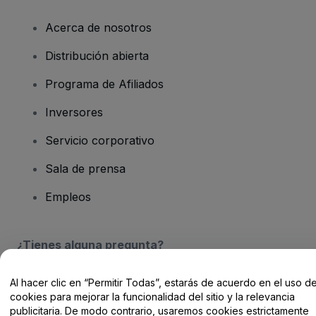
Acerca de nosotros
Distribución abierta
Programa de Afiliados
Inversores
Servicio corporativo
Sala de prensa
Empleos
¿Tienes alguna pregunta?
Centro de Ayuda / Contacto
Al hacer clic en “Permitir Todas”, estarás de acuerdo en el uso d
cookies para mejorar la funcionalidad del sitio y la relevancia
publicitaria. De modo contrario, usaremos cookies estrictamente