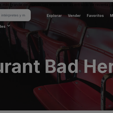
 más grande del mundo. Los precios de las entradas de reventa pu
Explorar
Vender
Favoritos
M
des
urant Bad He