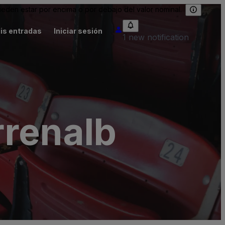
eden estar por encima o por debajo del valor nominal.
is entradas
Iniciar sesión
1 new notification
rrenalb