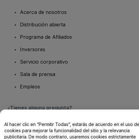
Acerca de nosotros
Distribución abierta
Programa de Afiliados
Inversores
Servicio corporativo
Sala de prensa
Empleos
¿Tienes alguna pregunta?
Centro de Ayuda / Contacto
Al hacer clic en “Permitir Todas”, estarás de acuerdo en el uso d
cookies para mejorar la funcionalidad del sitio y la relevancia
publicitaria. De modo contrario, usaremos cookies estrictamente