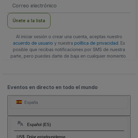
Dirección
de
correo
electrónico
Únete a la lista
Al iniciar sesión o crear una cuenta, aceptas nuestro
acuerdo de usuario
y nuestra
política de privacidad
. Es
posible que recibas notificaciones por SMS de nuestra
parte, pero puedes darte de baja en cualquier momento.
Eventos en directo en todo el mundo
España
Español (ES)
US$
Dolar estadounidense