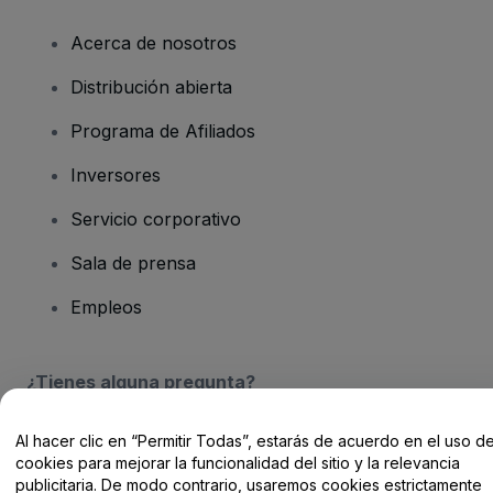
Acerca de nosotros
Distribución abierta
Programa de Afiliados
Inversores
Servicio corporativo
Sala de prensa
Empleos
¿Tienes alguna pregunta?
Centro de Ayuda / Contacto
Al hacer clic en “Permitir Todas”, estarás de acuerdo en el uso d
cookies para mejorar la funcionalidad del sitio y la relevancia
publicitaria. De modo contrario, usaremos cookies estrictamente