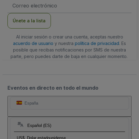
Dirección
de
correo
electrónico
Únete a la lista
Al iniciar sesión o crear una cuenta, aceptas nuestro
acuerdo de usuario
y nuestra
política de privacidad
. Es
posible que recibas notificaciones por SMS de nuestra
parte, pero puedes darte de baja en cualquier momento.
Eventos en directo en todo el mundo
España
Español (ES)
US$
Dolar estadounidense