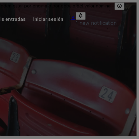
eden estar por encima o por debajo del valor nominal.
is entradas
Iniciar sesión
1 new notification