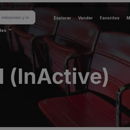
 más grande del mundo. Los precios de las entradas de reventa pu
Explorar
Vender
Favoritos
M
des
 (InActive)