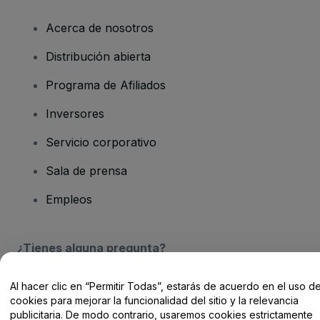
Acerca de nosotros
Distribución abierta
Programa de Afiliados
Inversores
Servicio corporativo
Sala de prensa
Empleos
¿Tienes alguna pregunta?
Centro de Ayuda / Contacto
Al hacer clic en “Permitir Todas”, estarás de acuerdo en el uso d
cookies para mejorar la funcionalidad del sitio y la relevancia
publicitaria. De modo contrario, usaremos cookies estrictamente