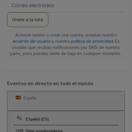
Dirección
de
correo
electrónico
Únete a la lista
Al iniciar sesión o crear una cuenta, aceptas nuestro
acuerdo de usuario
y nuestra
política de privacidad
. Es
posible que recibas notificaciones por SMS de nuestra
parte, pero puedes darte de baja en cualquier momento.
Eventos en directo en todo el mundo
España
Español (ES)
US$
Dolar estadounidense