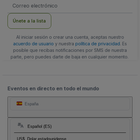
Dirección
de
correo
electrónico
Únete a la lista
Al iniciar sesión o crear una cuenta, aceptas nuestro
acuerdo de usuario
y nuestra
política de privacidad
. Es
posible que recibas notificaciones por SMS de nuestra
parte, pero puedes darte de baja en cualquier momento.
Eventos en directo en todo el mundo
España
Español (ES)
US$
Dolar estadounidense