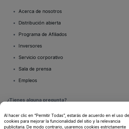
Acerca de nosotros
Distribución abierta
Programa de Afiliados
Inversores
Servicio corporativo
Sala de prensa
Empleos
¿Tienes alguna pregunta?
Centro de Ayuda / Contacto
Al hacer clic en “Permitir Todas”, estarás de acuerdo en el uso d
cookies para mejorar la funcionalidad del sitio y la relevancia
publicitaria. De modo contrario, usaremos cookies estrictamente