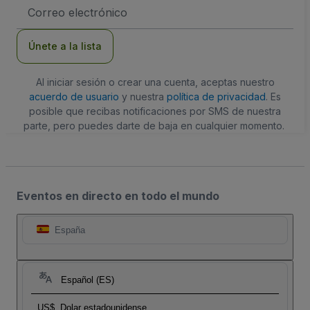
Dirección
de
correo
electrónico
Únete a la lista
Al iniciar sesión o crear una cuenta, aceptas nuestro
acuerdo de usuario
y nuestra
política de privacidad
. Es
posible que recibas notificaciones por SMS de nuestra
parte, pero puedes darte de baja en cualquier momento.
Eventos en directo en todo el mundo
España
Español (ES)
US$
Dolar estadounidense