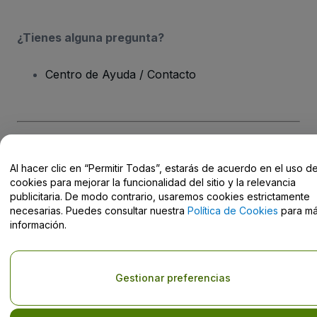
¿Tienes alguna pregunta?
Centro de Ayuda / Contacto
Derechos reservados © viagogo Entertainment Inc 2026
Datos de
la Empresa
Al hacer clic en “Permitir Todas”, estarás de acuerdo en el uso d
El uso de este sitio web constituye la aceptación de los
Términos y
cookies para mejorar la funcionalidad del sitio y la relevancia
Condiciones
, de la
Política de Privacidad
, de la
Política de Cookies
publicitaria. De modo contrario, usaremos cookies estrictamente
y de la
Política de Privacidad para Móviles
necesarias. Puedes consultar nuestra
Política de Cookies
para m
No compartir mi información personal ni tus opciones de
información.
privacidad
Gestionar preferencias