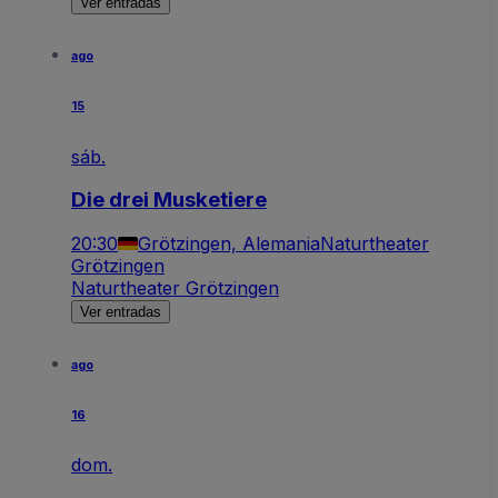
Ver entradas
ago
15
sáb.
Die drei Musketiere
20:30
Grötzingen, Alemania
Naturtheater
Grötzingen
Naturtheater Grötzingen
Ver entradas
ago
16
dom.